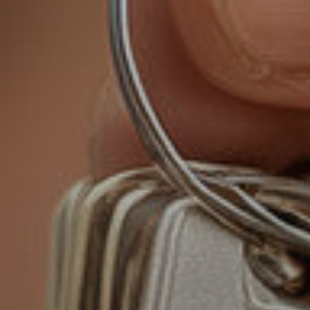
impedir que sean instaladas en su disco duro, aunque
deberá tener en cuenta que dicha acción podrá ocasionar
dificultades de navegación de la página web.
Analíticas y personalización
Permiten realizar el seguimiento y análisis del
comportamiento de los usuarios de este sitio web. La
información recogida mediante este tipo de cookies se
utiliza en la medición de la actividad de la web para la
elaboración de perfiles de navegación de los usuarios con
el fin de introducir mejoras en función del análisis de los
datos de uso que hacen los usuarios del servicio. Permiten
guardar la información de preferencia del usuario para
mejorar la calidad de nuestros servicios y para ofrecer una
mejor experiencia a través de productos recomendados.
Marketing y publicidad
Estas cookies son utilizadas para almacenar información
sobre las preferencias y elecciones personales del usuario
a través de la observación continuada de sus hábitos de
navegación. Gracias a ellas, podemos conocer los hábitos
de navegación en el sitio web y mostrar publicidad
relacionada con el perfil de navegación del usuario.