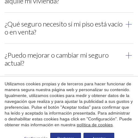
alquile mi vivienda?
Sí. Ofrecemos seguros para vivienda habitual,
¿Qué seguro necesito si mi piso está vacío
segunda residencia y viviendas vacías.
Guardar configuración
Aceptar todas
o en venta?
Existen coberturas específicas para viviendas
¿Puedo mejorar o cambiar mi seguro
desocupadas. Te asesoramos según tu caso.
actual?
Sí. Revisamos tu póliza actual y te proponemos
Utilizamos cookies propias y de terceros para hacer funcionar de
¿Me ayudáis si tengo un siniestro?
alternativas si existen mejores opciones.
manera segura nuestra página web y personalizar su contenido.
Igualmente, utilizamos cookies para medir y obtener datos de la
Sí, si la compañía no responde adecuadamente, te
navegación que realiza y para ajustar la publicidad a sus gustos y
preferencias. Pulse el botón "Aceptar todas" para confirmar que
acompañamos durante todo el proceso para que
ha leído y aceptado la información presentada. Para administrar
no tengas que gestionar solo la reclamación.
Otros servicios inmobiliarios
o deshabilitar estas cookies haga click en "Configuración". Puede
obtener más información en nuestra
política de cookies
.
Solicitar más información