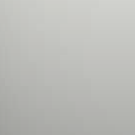
Modificar cookies
Siempre activas
Técnicas y funcionales
Este sitio web utiliza Cookies propias para recopilar
información con la finalidad de mejorar nuestros servicios.
Si continua navegando, supone la aceptación de la
instalación de las mismas. El usuario tiene la posibilidad
de configurar su navegador pudiendo, si así lo desea,
impedir que sean instaladas en su disco duro, aunque
deberá tener en cuenta que dicha acción podrá ocasionar
dificultades de navegación de la página web.