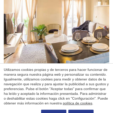
Utilizamos cookies propias y de terceros para hacer funcionar de
manera segura nuestra página web y personalizar su contenido.
Igualmente, utilizamos cookies para medir y obtener datos de la
Nuestro servicio de gestión de alquiler
navegación que realiza y para ajustar la publicidad a sus gustos y
de viviendas protegidas
preferencias. Pulse el botón "Aceptar todas" para confirmar que
ha leído y aceptado la información presentada. Para administrar
En
Delagua Inmuebles
abordamos el alquiler de
o deshabilitar estas cookies haga click en "Configuración". Puede
obtener más información en nuestra
política de cookies
.
VPO con un enfoque técnico, jurídico y
preventivo.
Solicitar más información