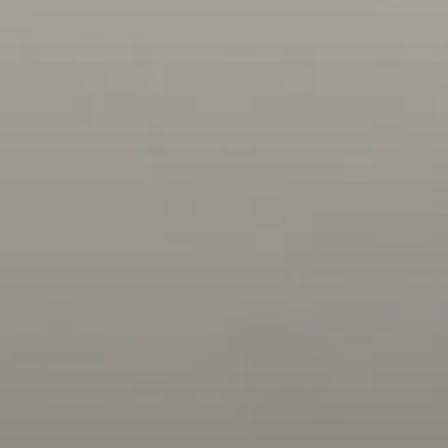
Modificar cookies
Siempre activas
Técnicas y funcionales
Este sitio web utiliza Cookies propias para recopilar
información con la finalidad de mejorar nuestros servicios.
Si continua navegando, supone la aceptación de la
instalación de las mismas. El usuario tiene la posibilidad
de configurar su navegador pudiendo, si así lo desea,
impedir que sean instaladas en su disco duro, aunque
deberá tener en cuenta que dicha acción podrá ocasionar
dificultades de navegación de la página web.
Analíticas y personalización