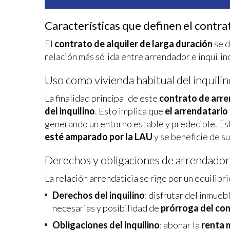
Características que definen el contra
El
contrato de alquiler de larga duración
se d
relación más sólida entre arrendador e inquilino
Uso como vivienda habitual del inquilin
La finalidad principal de este
contrato de arr
del inquilino
. Esto implica que
el arrendatario
generando un entorno estable y predecible. Est
esté amparado por la LAU
y se beneficie de s
Derechos y obligaciones de arrendador
La relación arrendaticia se rige por un equilibr
Derechos del inquilino
: disfrutar del inmue
necesarias y posibilidad de
prórroga del co
Obligaciones del inquilino
: abonar la
renta 