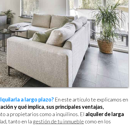
icar cookies
as y funcionales
Siempre 
quilarla a largo plazo?
En este artículo te explicamos en
io web utiliza Cookies propias para recopilar información con la finalida
ación y qué implica, sus principales ventajas,
 nuestros servicios. Si continua navegando, supone la aceptación de la
ción de las mismas. El usuario tiene la posibilidad de configurar su nav
to a propietarios como a inquilinos. El
alquiler de larga
o, si así lo desea, impedir que sean instaladas en su disco duro, aunq
dad, tanto en la
gestión de tu inmueble
como en los
tener en cuenta que dicha acción podrá ocasionar dificultades de nav
ágina web.