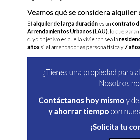
Veamos qué se considera alquiler 
Analít
Permite
El
alquiler de larga duración
es un
contrato d
sitio we
Arrendamientos Urbanos (LAU)
, lo que gara
medició
los usua
cuyo objetivo es que la vivienda sea la
residenc
que hac
años
si el arrendador es persona física y
7 año
del usu
experie
Market
¿Tienes una propiedad para al
Estas c
Nosotros no
eleccio
hábitos
en el si
Contáctanos hoy mismo
y de
usuario
y ahorrar tiempo
con nues
¡Solicita tu c