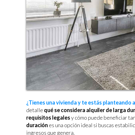
Modif
Técnic
¿Tienes una vivienda y te estás planteando al
Este sit
detalle
qué se considera alquiler de larga dur
mejorar
instala
requisitos legales
y cómo puede beneficiar tan
pudiend
duración
es una opción ideal si buscas estabili
deberá 
de la p
ingresos que genera.