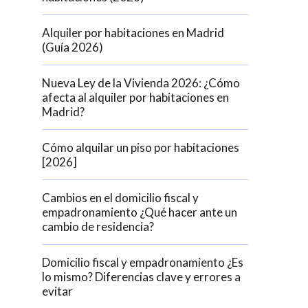
Alquiler por habitaciones en Madrid
(Guía 2026)
 de este
a
ión de
s de uso
Nueva Ley de la Vivienda 2026: ¿Cómo
rencia
afecta al alquiler por habitaciones en
ejor
Madrid?
Cómo alquilar un piso por habitaciones
[2026]
s y
us
gación
Cambios en el domicilio fiscal y
empadronamiento ¿Qué hacer ante un
cambio de residencia?
Domicilio fiscal y empadronamiento ¿Es
lo mismo? Diferencias clave y errores a
evitar