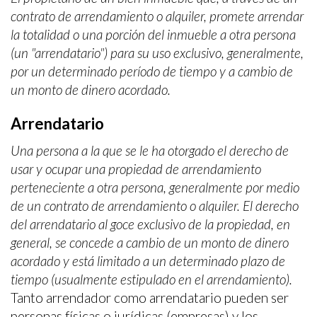
Estas cookies son utilizadas para almacenar información
contrato de arrendamiento o alquiler, promete arrendar
sobre las preferencias y elecciones personales del usuario
a través de la observación continuada de sus hábitos de
la totalidad o una porción del inmueble a otra persona
navegación. Gracias a ellas, podemos conocer los hábitos
(un "arrendatario") para su uso exclusivo, generalmente,
de navegación en el sitio web y mostrar publicidad
relacionada con el perfil de navegación del usuario.
por un determinado período de tiempo y a cambio de
un monto de dinero acordado.
Arrendatario
Una persona a la que se le ha otorgado el derecho de
usar y ocupar una propiedad de arrendamiento
perteneciente a otra persona, generalmente por medio
de un contrato de arrendamiento o alquiler. El derecho
del arrendatario al goce exclusivo de la propiedad, en
general, se concede a cambio de un monto de dinero
acordado y está limitado a un determinado plazo de
tiempo (usualmente estipulado en el arrendamiento).
Tanto arrendador como arrendatario pueden ser
personas físicas o jurídicas (empresas) y los