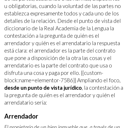
u obligatorias, cuando la voluntad de las partes no
Este sitio web utiliza Cookies propias para recopilar
establezca expresamente todos y cada uno de los
información con la finalidad de mejorar nuestros servicios.
Si continua navegando, supone la aceptación de la
detalles de la relación. Desde el punto de vista del
instalación de las mismas. El usuario tiene la posibilidad
de configurar su navegador pudiendo, si así lo desea,
diccionario de la Real Academia de la Lengua la
impedir que sean instaladas en su disco duro, aunque
contestación a la pregunta de quién es el
deberá tener en cuenta que dicha acción podrá ocasionar
dificultades de navegación de la página web.
arrendador y quién es el arrendatario la respuesta
está clara: el arrendador es la parte del contrato
Analíticas y personalización
que pone a disposición de la otra las cosas y el
arrendatario es la parte del contrato que usa o
Permiten realizar el seguimiento y análisis del
comportamiento de los usuarios de este sitio web. La
disfruta una cosa y paga por ello. {{custom-
información recogida mediante este tipo de cookies se
utiliza en la medición de la actividad de la web para la
block:name=elementor-7586}} Ampliando el foco,
elaboración de perfiles de navegación de los usuarios con
desde un punto de vista jurídico
, la contestación a
el fin de introducir mejoras en función del análisis de los
datos de uso que hacen los usuarios del servicio. Permiten
la pregunta de quién es el arrendador y quién el
guardar la información de preferencia del usuario para
arrendatario sería:
mejorar la calidad de nuestros servicios y para ofrecer una
mejor experiencia a través de productos recomendados.
Arrendador
Marketing y publicidad
El propietario de un bien inmueble que, a través de un