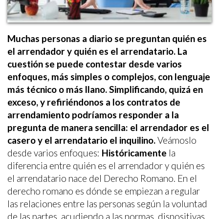
Muchas personas a diario se preguntan quién es
el arrendador y quién es el arrendatario. La
cuestión se puede contestar desde varios
enfoques, más simples o complejos, con lenguaje
más técnico o más llano.
Simplificando, quizá en
exceso, y refiriéndonos a los contratos de
arrendamiento podríamos responder a la
pregunta de manera sencilla: el arrendador es el
casero y el arrendatario el inquilino.
Veámoslo
desde varios enfoques:
Históricamente
la
diferencia entre quién es el arrendador y quién es
el arrendatario nace del Derecho Romano. En el
Modificar cookies
derecho romano es dónde se empiezan a regular
las relaciones entre las personas según la voluntad
de las partes, acudiendo a las normas, dispositivas
Siempre activas
Técnicas y funcionales